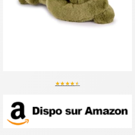
★
★
★
★
★