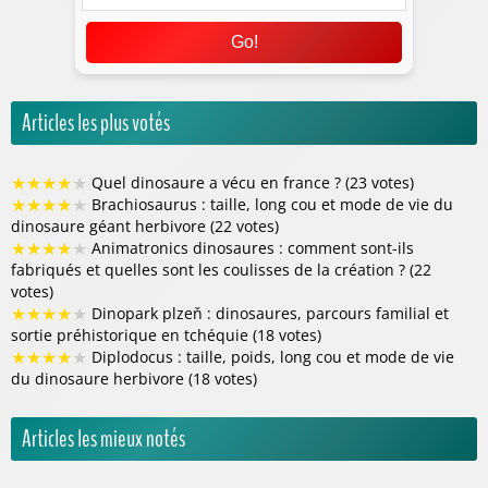
Go!
Articles les plus votés
★
★
★
★
★
Quel dinosaure a vécu en france ? (23 votes)
★
★
★
★
★
Brachiosaurus : taille, long cou et mode de vie du
dinosaure géant herbivore (22 votes)
★
★
★
★
★
Animatronics dinosaures : comment sont-ils
fabriqués et quelles sont les coulisses de la création ? (22
votes)
★
★
★
★
★
Dinopark plzeň : dinosaures, parcours familial et
sortie préhistorique en tchéquie (18 votes)
★
★
★
★
★
Diplodocus : taille, poids, long cou et mode de vie
du dinosaure herbivore (18 votes)
Articles les mieux notés