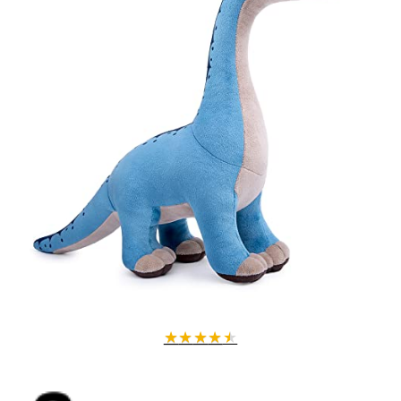
★
★
★
★
★