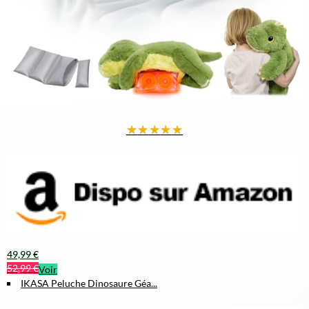
★
★
★
★
★
49,99 €
52,99 €
Voir
IKASA Peluche Dinosaure Géa...