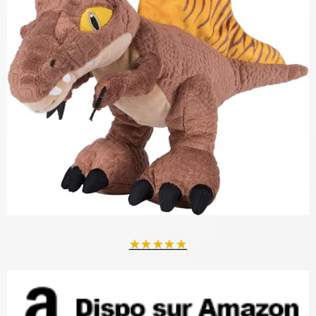
★
★
★
★
★