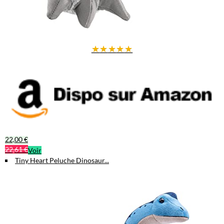
★
★
★
★
★
22,00 €
22,61 €
Voir
Tiny Heart Peluche Dinosaur...