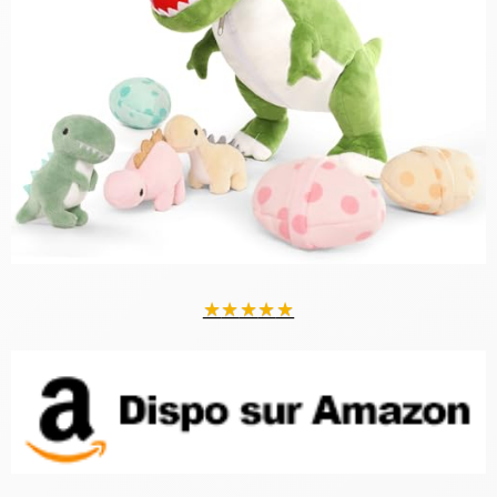
★
★
★
★
★