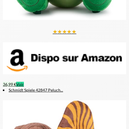
★
★
★
★
★
36,99 €
Voir
Schmidt Spiele 42847 Peluch...