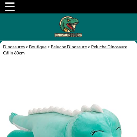
Dinosaures
>
Boutique
>
Peluche Dinosaure
>
Peluche Dinosaure
Câlin 60cm