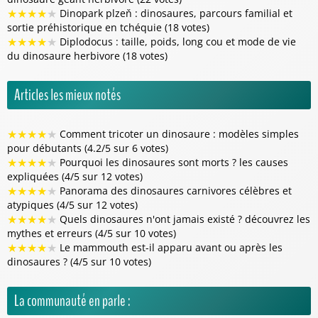
★
★
★
★
★
Dinopark plzeň : dinosaures, parcours familial et
sortie préhistorique en tchéquie (18 votes)
★
★
★
★
★
Diplodocus : taille, poids, long cou et mode de vie
du dinosaure herbivore (18 votes)
Articles les mieux notés
★
★
★
★
★
Comment tricoter un dinosaure : modèles simples
pour débutants (4.2/5 sur 6 votes)
★
★
★
★
★
Pourquoi les dinosaures sont morts ? les causes
expliquées (4/5 sur 12 votes)
★
★
★
★
★
Panorama des dinosaures carnivores célèbres et
atypiques (4/5 sur 12 votes)
★
★
★
★
★
Quels dinosaures n'ont jamais existé ? découvrez les
mythes et erreurs (4/5 sur 10 votes)
★
★
★
★
★
Le mammouth est-il apparu avant ou après les
dinosaures ? (4/5 sur 10 votes)
La communauté en parle :