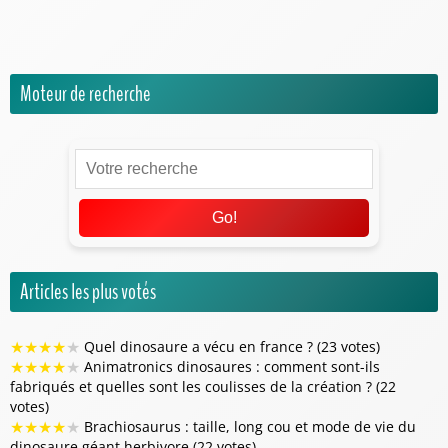
Univers Jurassic World
Moteur de recherche
Go!
Articles les plus votés
★
★
★
★
★
Quel dinosaure a vécu en france ? (23 votes)
★
★
★
★
★
Animatronics dinosaures : comment sont-ils
fabriqués et quelles sont les coulisses de la création ? (22
votes)
★
★
★
★
★
Brachiosaurus : taille, long cou et mode de vie du
dinosaure géant herbivore (22 votes)