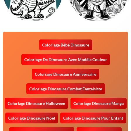
Coloriage Bébé Dinosaure
Coloriage De Dinosaure Avec Modèle Couleur
Coloriage Dinosaure Anniversaire
Coloriage Dinosaure Combat Fantaisiste
Coloriage Dinosaure Halloween
Coloriage Dinosaure Manga
Coloriage Dinosaure Noël
Coloriage Dinosaure Pour Enfant