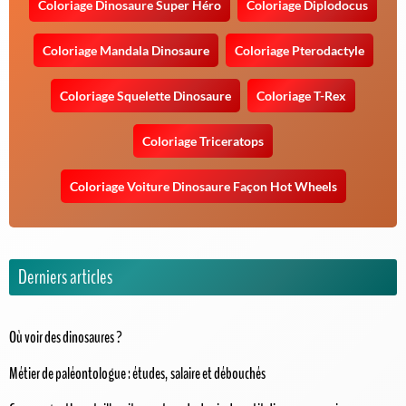
Coloriage Dinosaure Super Héro
Coloriage Diplodocus
Coloriage Mandala Dinosaure
Coloriage Pterodactyle
Coloriage Squelette Dinosaure
Coloriage T-Rex
Coloriage Triceratops
Coloriage Voiture Dinosaure Façon Hot Wheels
Derniers articles
Où voir des dinosaures ?
Métier de paléontologue : études, salaire et débouchés