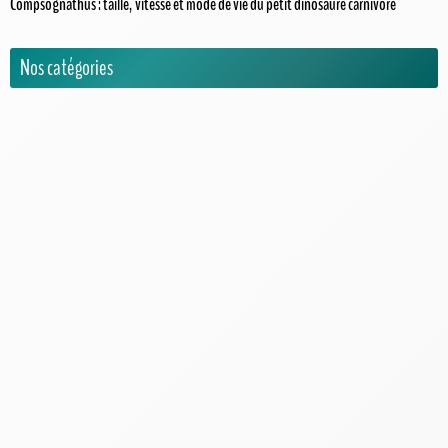
Compsognathus : taille, vitesse et mode de vie du petit dinosaure carnivore
Nos catégories
Activités pour enfants
Actualités
Animatronics
Encyclopédie
Carnivores
Herbivores
Omnivores
Espèces & records
Jeux Vidéos
Musées et parcs dinosaures
Pop Culture
Questions sur les dinosaures