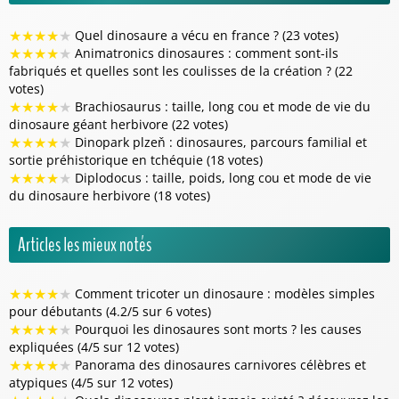
★
★
★
★
★
Quel dinosaure a vécu en france ? (23 votes)
★
★
★
★
★
Animatronics dinosaures : comment sont-ils
fabriqués et quelles sont les coulisses de la création ? (22
votes)
★
★
★
★
★
Brachiosaurus : taille, long cou et mode de vie du
dinosaure géant herbivore (22 votes)
★
★
★
★
★
Dinopark plzeň : dinosaures, parcours familial et
sortie préhistorique en tchéquie (18 votes)
★
★
★
★
★
Diplodocus : taille, poids, long cou et mode de vie
du dinosaure herbivore (18 votes)
Articles les mieux notés
★
★
★
★
★
Comment tricoter un dinosaure : modèles simples
pour débutants (4.2/5 sur 6 votes)
★
★
★
★
★
Pourquoi les dinosaures sont morts ? les causes
expliquées (4/5 sur 12 votes)
★
★
★
★
★
Panorama des dinosaures carnivores célèbres et
atypiques (4/5 sur 12 votes)