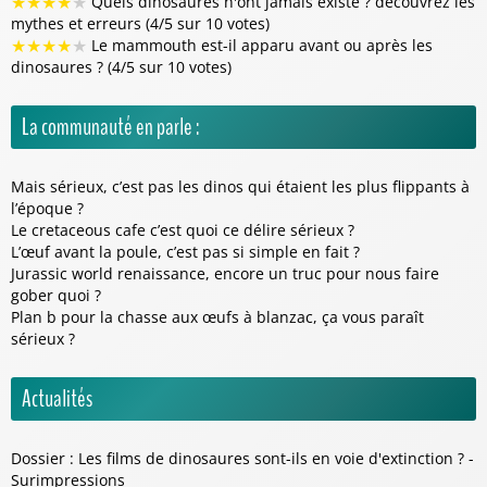
★
★
★
★
★
Quels dinosaures n'ont jamais existé ? découvrez les
mythes et erreurs (4/5 sur 10 votes)
★
★
★
★
★
Le mammouth est-il apparu avant ou après les
dinosaures ? (4/5 sur 10 votes)
La communauté en parle :
Mais sérieux, c’est pas les dinos qui étaient les plus flippants à
l’époque ?
Le cretaceous cafe c’est quoi ce délire sérieux ?
L’œuf avant la poule, c’est pas si simple en fait ?
Jurassic world renaissance, encore un truc pour nous faire
gober quoi ?
Plan b pour la chasse aux œufs à blanzac, ça vous paraît
sérieux ?
Actualités
Dossier : Les films de dinosaures sont-ils en voie d'extinction ? -
Surimpressions