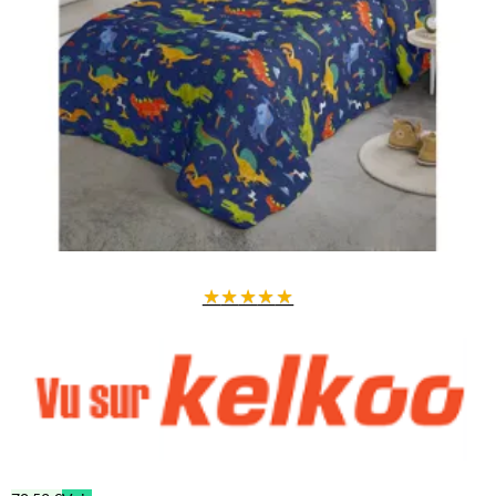
★
★
★
★
★