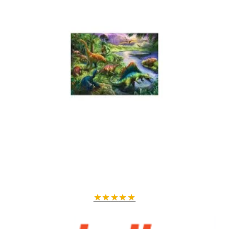
★
★
★
★
★