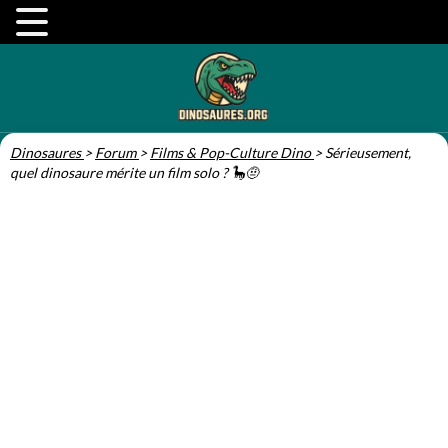
Dinosaures
>
Forum
>
Films & Pop-Culture Dino
>
Sérieusement,
quel dinosaure mérite un film solo ? 🦕🤨