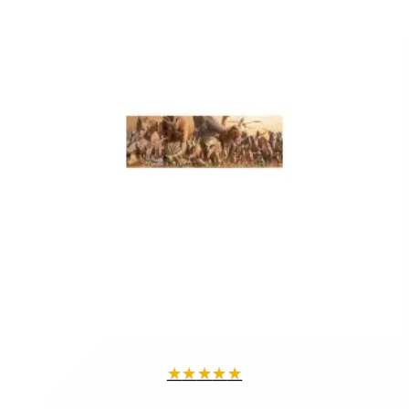
★
★
★
★
★