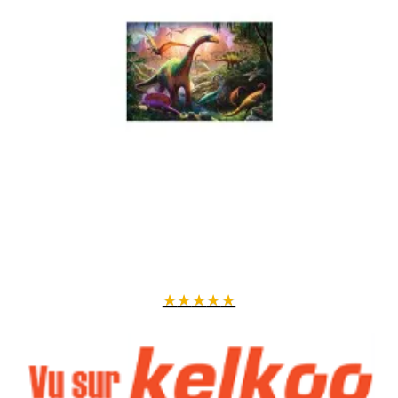
★
★
★
★
★