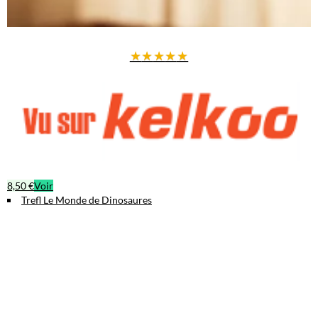
★
★
★
★
★
8,50 €
Voir
Trefl Le Monde de Dinosaures