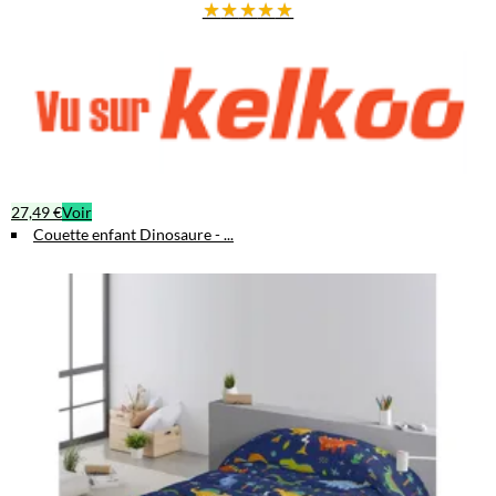
★
★
★
★
★
27,49 €
Voir
Couette enfant Dinosaure - ...