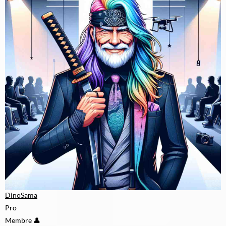
DinoSama
Pro
Membre 👤