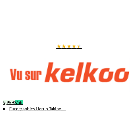
★
★
★
★
★
9,95 €
Voir
Eurographics Haruo Takino -...