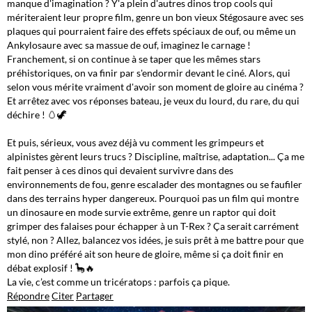
manque d'imagination ? Y'a plein d'autres dinos trop cools qui
mériteraient leur propre film, genre un bon vieux Stégosaure avec ses
plaques qui pourraient faire des effets spéciaux de ouf, ou même un
Ankylosaure avec sa massue de ouf, imaginez le carnage !
Franchement, si on continue à se taper que les mêmes stars
préhistoriques, on va finir par s'endormir devant le ciné. Alors, qui
selon vous mérite vraiment d'avoir son moment de gloire au cinéma ?
Et arrêtez avec vos réponses bateau, je veux du lourd, du rare, du qui
déchire ! 🥚🦖
Et puis, sérieux, vous avez déjà vu comment les grimpeurs et
alpinistes gèrent leurs trucs ? Discipline, maîtrise, adaptation... Ça me
fait penser à ces dinos qui devaient survivre dans des
environnements de fou, genre escalader des montagnes ou se faufiler
dans des terrains hyper dangereux. Pourquoi pas un film qui montre
un dinosaure en mode survie extrême, genre un raptor qui doit
grimper des falaises pour échapper à un T-Rex ? Ça serait carrément
stylé, non ? Allez, balancez vos idées, je suis prêt à me battre pour que
mon dino préféré ait son heure de gloire, même si ça doit finir en
débat explosif ! 🦕🔥
La vie, c’est comme un tricératops : parfois ça pique.
Répondre
Citer
Partager