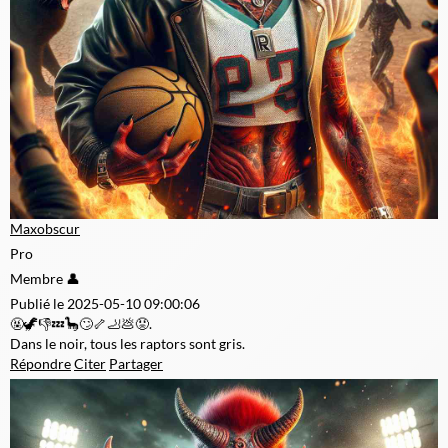
Maxobscur
Pro
Membre 👤
Publié le 2025-05-10 09:00:06
🤬🦖👎💤🦕🙄🦴🦶💩😡.
Dans le noir, tous les raptors sont gris.
Répondre
Citer
Partager