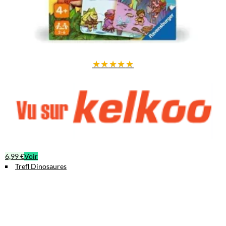
★
★
★
★
★
6,99 €
Voir
Trefl Dinosaures