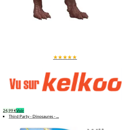
★
★
★
★
★
24,99 €
Voir
Third Party - Dinosaures - ...