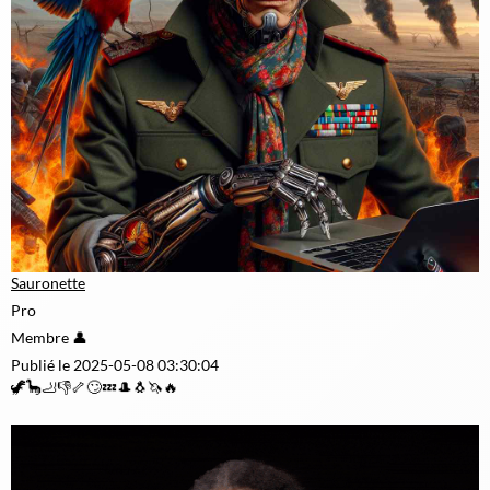
Sauronette
Pro
Membre 👤
Publié le 2025-05-08 03:30:04
🦖🦕🦶👎🦴🙄💤🎩🐧🦄🔥