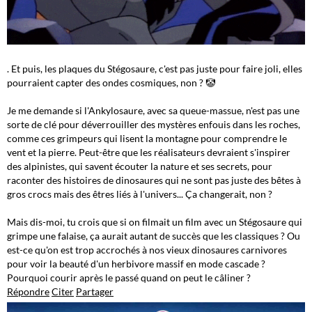
. Et puis, les plaques du Stégosaure, c'est pas juste pour faire joli, elles
pourraient capter des ondes cosmiques, non ? 🤡
Je me demande si l'Ankylosaure, avec sa queue-massue, n'est pas une
sorte de clé pour déverrouiller des mystères enfouis dans les roches,
comme ces grimpeurs qui lisent la montagne pour comprendre le
vent et la pierre. Peut-être que les réalisateurs devraient s'inspirer
des alpinistes, qui savent écouter la nature et ses secrets, pour
raconter des histoires de dinosaures qui ne sont pas juste des bêtes à
gros crocs mais des êtres liés à l'univers... Ça changerait, non ?
Mais dis-moi, tu crois que si on filmait un film avec un Stégosaure qui
grimpe une falaise, ça aurait autant de succès que les classiques ? Ou
est-ce qu'on est trop accrochés à nos vieux dinosaures carnivores
pour voir la beauté d'un herbivore massif en mode cascade ?
Pourquoi courir après le passé quand on peut le câliner ?
Répondre
Citer
Partager