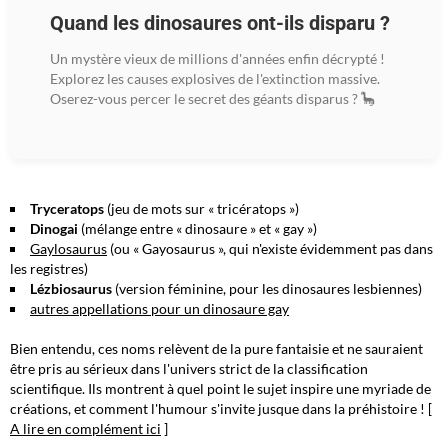
Quand les dinosaures ont-ils disparu ?
Un mystère vieux de millions d'années enfin décrypté !
Explorez les causes explosives de l'extinction massive.
Oserez-vous percer le secret des géants disparus ? 🦕
Tryceratops
(jeu de mots sur « tricératops »)
Dinogai
(mélange entre « dinosaure » et « gay »)
Gaylosaurus
(ou « Gayosaurus », qui n'existe évidemment pas dans
les registres)
Lézbiosaurus
(version féminine, pour les dinosaures lesbiennes)
autres appellations pour un dinosaure gay
Bien entendu, ces noms relèvent de la
pure fantaisie
et ne sauraient
être pris au sérieux dans l'univers strict de la classification
scientifique. Ils montrent à quel point le sujet inspire une myriade de
créations, et comment l'humour s'invite jusque dans la préhistoire ! [
A lire en complément ici
]