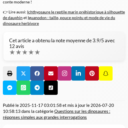
conte moderne !
👉 Lire aussi:
Ichthyosaure le reptile marin préhistorique à silhouette
de dauphin
et
Iguanodon : taille, pouce pointu et mode de vie du
dinosaure herbivore
Cet article a obtenu la note moyenne de
3.9
/5 avec
12
avis
★
★
★
★
★
Publié le
2025-11-17 03:01:58
et mis à jour le
2026-07-20
10:58:13
dans la catégorie
Questions sur les dinosaures :
réponses simples aux grandes interrogations