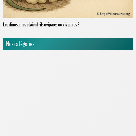
Les dinosaures étaient-ils ovipares ou vivipares ?
Nos catégories
Activités pour enfants
Actualités
Animatronics
Encyclopédie
Carnivores
Herbivores
Omnivores
Espèces & records
Jeux Vidéos