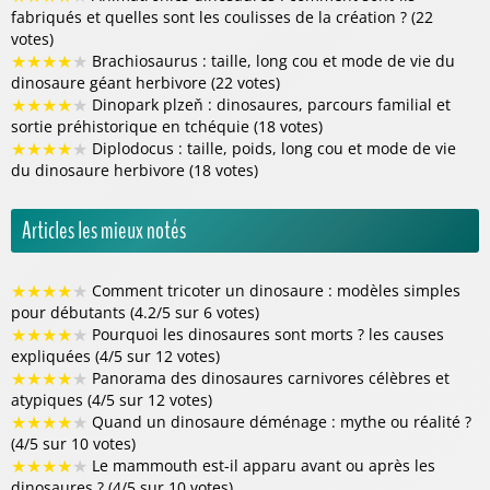
fabriqués et quelles sont les coulisses de la création ? (22
votes)
★
★
★
★
★
Brachiosaurus : taille, long cou et mode de vie du
dinosaure géant herbivore (22 votes)
★
★
★
★
★
Dinopark plzeň : dinosaures, parcours familial et
sortie préhistorique en tchéquie (18 votes)
★
★
★
★
★
Diplodocus : taille, poids, long cou et mode de vie
du dinosaure herbivore (18 votes)
Articles les mieux notés
★
★
★
★
★
Comment tricoter un dinosaure : modèles simples
pour débutants (4.2/5 sur 6 votes)
★
★
★
★
★
Pourquoi les dinosaures sont morts ? les causes
expliquées (4/5 sur 12 votes)
★
★
★
★
★
Panorama des dinosaures carnivores célèbres et
atypiques (4/5 sur 12 votes)
★
★
★
★
★
Quand un dinosaure déménage : mythe ou réalité ?
(4/5 sur 10 votes)
★
★
★
★
★
Le mammouth est-il apparu avant ou après les
dinosaures ? (4/5 sur 10 votes)