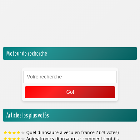
Musées et parcs dinosaures
Pop Culture
Questions sur les dinosaures
Univers Jurassic World
Moteur de recherche
Go!
Articles les plus votés
★
★
★
★
★
Quel dinosaure a vécu en france ? (23 votes)
★
★
★
★
★
Animatronics dinosaures : comment sont-ils