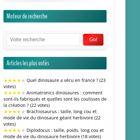
Articles les plus votés
★
★
★
★
★
Quel dinosaure a vécu en france ? (23
votes)
★
★
★
★
★
Animatronics dinosaures : comment
sont-ils fabriqués et quelles sont les coulisses de
la création ? (22 votes)
★
★
★
★
★
Brachiosaurus : taille, long cou et
mode de vie du dinosaure géant herbivore (22
votes)
★
★
★
★
★
Diplodocus : taille, poids, long cou et
mode de vie du dinosaure herbivore (18 votes)
★
★
★
★
★
Comment battre le dinosaure dans
luigi’s mansion 3 (18 votes)
Articles les mieux notés
★
★
★
★
★
Comment tricoter un dinosaure :
modèles simples pour débutants (4.2/5 sur 6