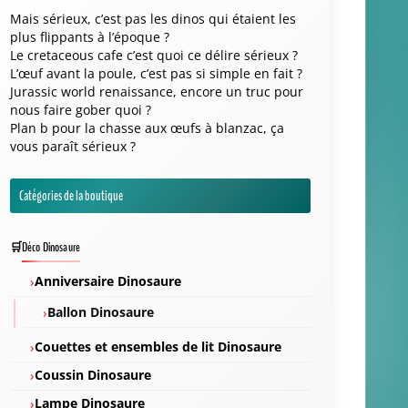
Catégories de la boutique
Déco Dinosaure
Anniversaire Dinosaure
Ballon Dinosaure
Couettes et ensembles de lit Dinosaure
Coussin Dinosaure
Lampe Dinosaure
Mug dinosaure
Tapis Dinosaure
Jouets Dinosaures
Jouet Diplodocus
Jouet Mosasaurus