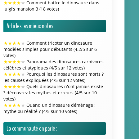
votes)
★
★
★
★
★
Panorama des dinosaures carnivores
célèbres et atypiques (4/5 sur 12 votes)
★
★
★
★
★
Pourquoi les dinosaures sont morts ?
les causes expliquées (4/5 sur 12 votes)
★
★
★
★
★
Quels dinosaures n'ont jamais existé
? découvrez les mythes et erreurs (4/5 sur 10
votes)
★
★
★
★
★
Quand un dinosaure déménage :
mythe ou réalité ? (4/5 sur 10 votes)
La communauté en parle :
Mais sérieux, c’est pas les dinos qui étaient les
plus flippants à l’époque ?
Le cretaceous cafe c’est quoi ce délire sérieux ?
L’œuf avant la poule, c’est pas si simple en fait ?
Jurassic world renaissance, encore un truc pour
nous faire gober quoi ?
Plan b pour la chasse aux œufs à blanzac, ça
vous paraît sérieux ?