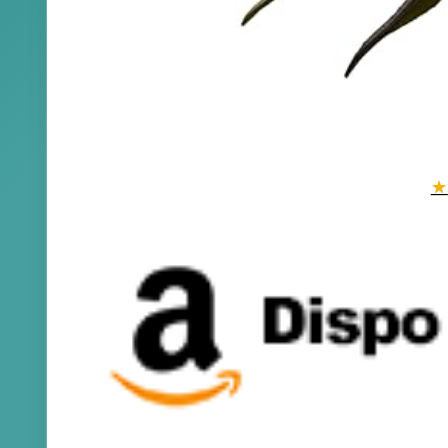
★
39,99 €
Voir
Mattel Jurassic World Rebir...