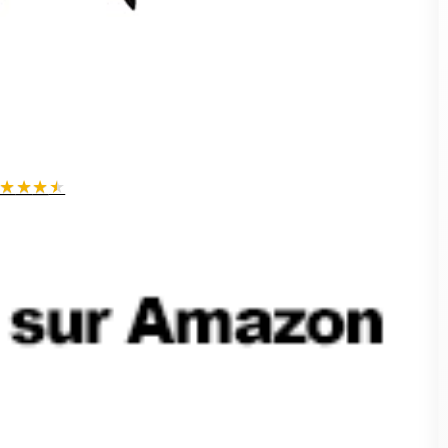
★
★
★
★