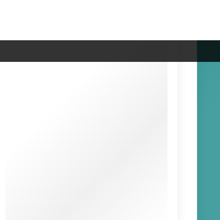
Carnivores
Herbivores
Omnivores
Espèces & records
Jeux Vidéos
Musées et parcs dinosaures
Pop Culture
Questions sur les dinosaures
Univers Jurassic World
Moteur de recherche
Go!