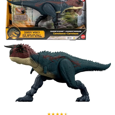
★
★
★
★
★