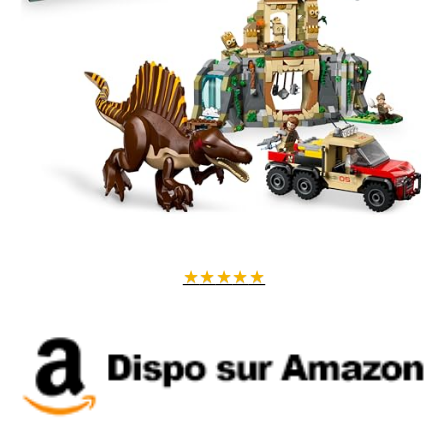
★
★
★
★
★