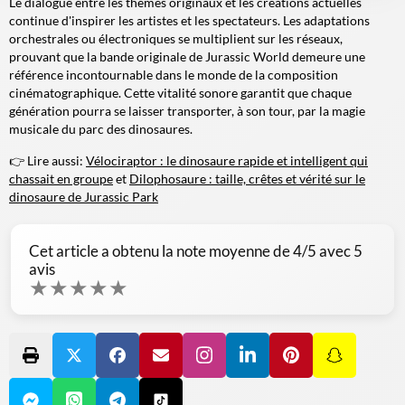
Le dialogue entre les thèmes originaux et les créations actuelles
continue d'inspirer les artistes et les spectateurs. Les adaptations
orchestrales ou électroniques se multiplient sur les réseaux,
prouvant que la bande originale de Jurassic World demeure une
référence incontournable dans le monde de la composition
cinématographique. Cette vitalité sonore garantit que chaque
génération pourra se laisser transporter, à son tour, par la magie
musicale du parc des dinosaures.
👉 Lire aussi:
Vélociraptor : le dinosaure rapide et intelligent qui
chassait en groupe
et
Dilophosaure : taille, crêtes et vérité sur le
dinosaure de Jurassic Park
Cet article a obtenu la note moyenne de
4
/5 avec
5
avis
★
★
★
★
★