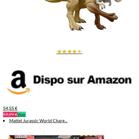
★
★
★
★
★
54,55 €
59,99 €
Voir
Mattel Jurassic World Charg...