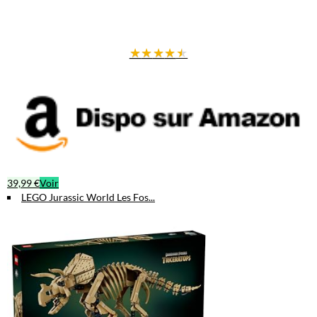
★
★
★
★
★
39,99 €
Voir
LEGO Jurassic World Les Fos...