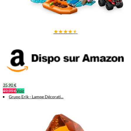
★
★
★
★
★
35,90 €
49,99 €
Voir
Grupo Erik - Lampe Décorati...