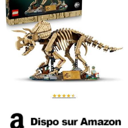
★
★
★
★
★