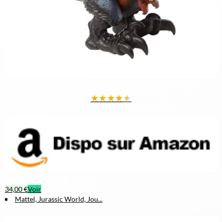
★
★
★
★
★
34,00 €
Voir
Mattel, Jurassic World, Jou...