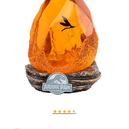
★
★
★
★
★