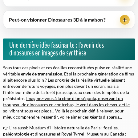
Peut-on visionner Dinosaures 3D à la maison ?
Une dernière idée fascinante : l'avenir des
dinosaures en images de synthèse
Sous tous ces pixels et ces écailles reconstituées pulse en réalité une
véritable
envie de transmission
. Et si la prochaine génération de films
allait encore plus loin ? Les progrès de la
réalité virtuelle
laissent
entrevoir de futurs voyages, non plus devant un écran, mais à
l'intérieur même de la forêt jurassique, au cœur des tempêtes de la
préhistoire.
Imaginez-vous à la cime d'un séquoia, observant un
troupeau de dinosaures en contrebas, le vent dans les cheveux et le
sol vibrant sous vos pieds...
Voilà le prochain défi à relever, pour
mieux comprendre, ressentir, voire aimer ces géants disparus...
👉 Lire aussi:
Muséum d'Histoire naturelle de Paris : fossiles,
paléontologie et dinosaures
et
Royal Tyrrell Museum au Canada :