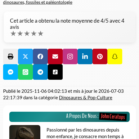
dinosaures, fossiles et paléontologie
Cet article a obtenu la note moyenne de
4
/5 avec
4
avis
★
★
★
★
★
Publié le
2025-11-06 04:02:13
et mis à jour le
2026-07-03
22:17:39
dans la catégorie
Dinosaures & Pop-Culture
John Ceratops
A Propos De Nous :
Passionné par les dinosaures depuis
mon enfance, je consacre mon temps à