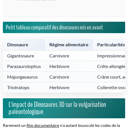
Petit tableau comparatif des dinosaures mis en avant
Dinosaure
Régime alimentaire
Particularités
Gigantosaure
Carnivore
Impressionnante
Parazaurolophus
Herbivore
Crête allongée,
Majungasaurus
Carnivore
Crâne court, ad
Tricératops
Herbivore
Collerette osse
L'impact de Dinosaures 3D sur la vulgarisation
paléontologique
Rarement un
film documentaire
n'a autant bousculé les codes de la