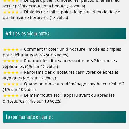
★
★
★
★
★
Dinopark plzeň : dinosaures, parcours familial et
sortie préhistorique en tchéquie (18 votes)
★
★
★
★
★
Diplodocus : taille, poids, long cou et mode de vie
du dinosaure herbivore (18 votes)
Articles les mieux notés
★
★
★
★
★
Comment tricoter un dinosaure : modèles simples
pour débutants (4.2/5 sur 6 votes)
★
★
★
★
★
Pourquoi les dinosaures sont morts ? les causes
expliquées (4/5 sur 12 votes)
★
★
★
★
★
Panorama des dinosaures carnivores célèbres et
atypiques (4/5 sur 12 votes)
★
★
★
★
★
Quand un dinosaure déménage : mythe ou réalité ?
(4/5 sur 10 votes)
★
★
★
★
★
Le mammouth est-il apparu avant ou après les
dinosaures ? (4/5 sur 10 votes)
La communauté en parle :