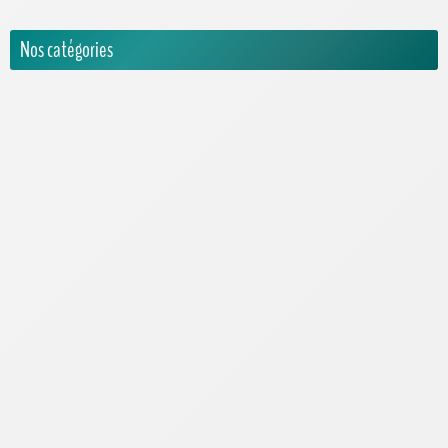
Nos catégories
Activités pour enfants
Actualités
Animatronics
Encyclopédie
Carnivores
Herbivores
Omnivores
Espèces & records
Jeux Vidéos
Musées et parcs dinosaures
Pop Culture
Questions sur les dinosaures