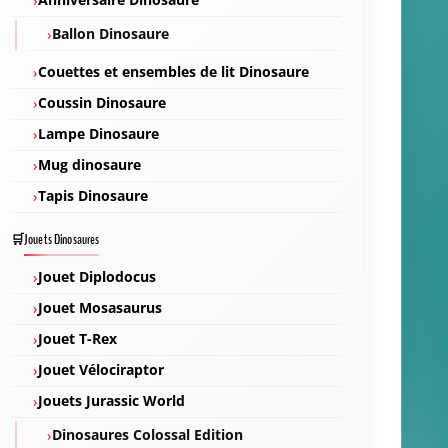
Tatouage Dinosaure
Voitures Dinosaures
Peluche Dinosaure
Vêtements Dinosaures & Accessoires
Bague Dinosaure
Bavoir Dinosaure
Cartable Dinosaure
Casquette Dinosaure
Collier Dinosaure
Déguisement Dinosaure
Pyjama dinosaure
T-Shirt Dinosaure
Tablier Dinosaure