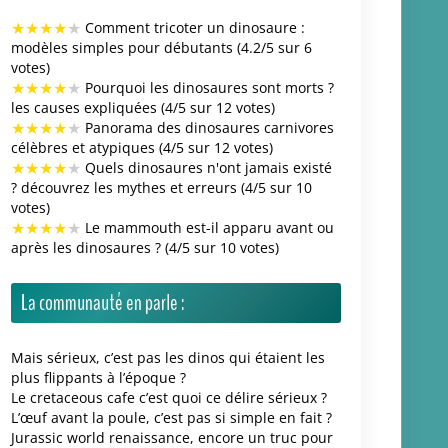
Actualités
Dossier : Les films de dinosaures sont-ils en voie
d'extinction ? - Surimpressions
« Musango matusadonaensis », un nouveau
dinosaure découvert au Zimbabwe qui arpentait
la brousse il y a 210 millions d’années - Le
Monde.fr
Thaïlande : découverte de fossiles de dinosaure
de 130 millions d’années - Toute la Thaïlande
Catégories de la boutique
Déco Dinosaure
Anniversaire Dinosaure
Ballon Dinosaure
Couettes et ensembles de lit Dinosaure