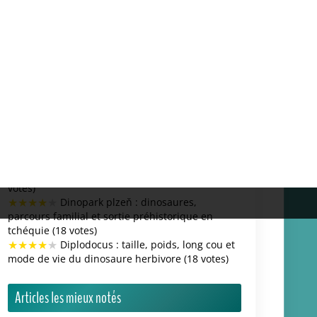
les causes expliquées (4/5 sur 12 votes)
★
★
★
★
★
Panorama des dinosaures carnivores
célèbres et atypiques (4/5 sur 12 votes)
★
★
★
★
★
Quels dinosaures n'ont jamais existé
? découvrez les mythes et erreurs (4/5 sur 10
votes)
★
★
★
★
★
Le mammouth est-il apparu avant ou
après les dinosaures ? (4/5 sur 10 votes)
La communauté en parle :
Mais sérieux, c’est pas les dinos qui étaient les
plus flippants à l’époque ?
Le cretaceous cafe c’est quoi ce délire sérieux ?
L’œuf avant la poule, c’est pas si simple en fait ?
Jurassic world renaissance, encore un truc pour
nous faire gober quoi ?
Plan b pour la chasse aux œufs à blanzac, ça
vous paraît sérieux ?