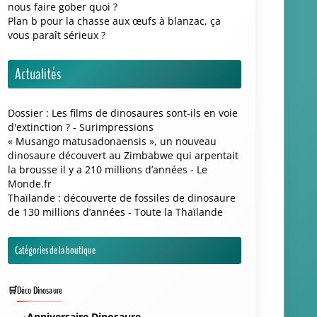
Coussin Dinosaure
Lampe Dinosaure
Mug dinosaure
Tapis Dinosaure
Jouets Dinosaures
Jouet Diplodocus
Jouet Mosasaurus
Jouet T-Rex
Jouet Vélociraptor
Jouets Jurassic World
Dinosaures Colossal Edition
T-Rex Jurassic World
LEGO Dinosaure
Oeuf de Dinosaure