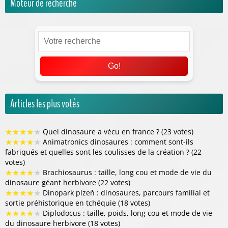
Moteur de recherche
Go!
Articles les plus votés
★
★
★
★
★
Quel dinosaure a vécu en france ? (23 votes)
★
★
★
★
★
Animatronics dinosaures : comment sont-ils
fabriqués et quelles sont les coulisses de la création ? (22
votes)
★
★
★
★
★
Brachiosaurus : taille, long cou et mode de vie du
dinosaure géant herbivore (22 votes)
★
★
★
★
★
Dinopark plzeň : dinosaures, parcours familial et
sortie préhistorique en tchéquie (18 votes)
★
★
★
★
★
Diplodocus : taille, poids, long cou et mode de vie
du dinosaure herbivore (18 votes)