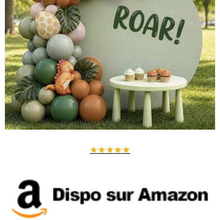
★
★
★
★
★