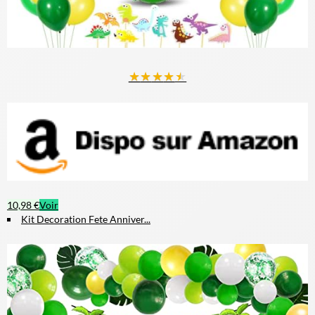
★
★
★
★
★
10,98 €
Voir
Kit Decoration Fete Anniver...