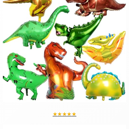
★
★
★
★
★