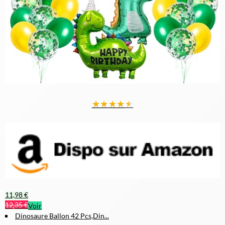
★
★
★
★
★
11,98 €
12,35 €
Voir
Dinosaure Ballon 42 Pcs,Din...