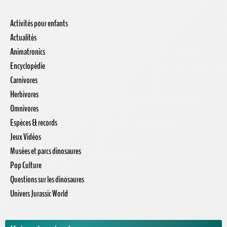
Activités pour enfants
Actualités
Animatronics
Encyclopédie
Carnivores
Herbivores
Omnivores
Espèces & records
Jeux Vidéos
Musées et parcs dinosaures
Pop Culture
Questions sur les dinosaures
Univers Jurassic World