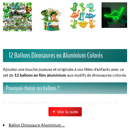
12 Ballons Dinosaures en Aluminium Colorés
Ajoutez une touche joyeuse et originale à vos fêtes d'enfants avec ce
set de
12 ballons en film aluminium
aux motifs de dinosaures colorés.
Pourquoi choisir ces ballons ?
Design mignon et attirant :
Chaque ballon arbore un motif de
dinosaure de dessin animé, idéal pour captiver les enfants.
🔽 Voir la suite
Couleurs vives et variées :
Des teintes joyeuses qui créent une
ambiance festive et animée pour tous vos événements.
Ballon Dinosaure Aluminium ...
Matériau durable :
Film en aluminium robuste qui assure un