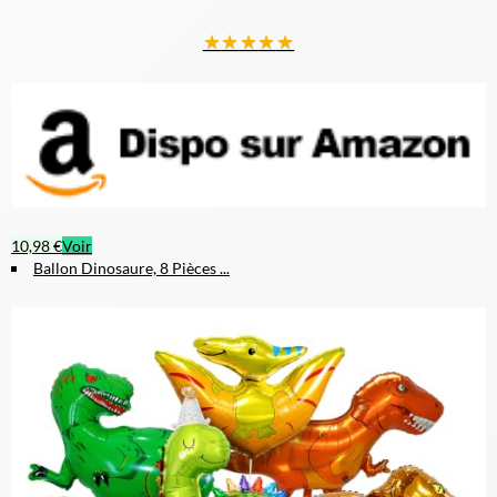
★
★
★
★
★
10,98 €
Voir
Ballon Dinosaure, 8 Pièces ...