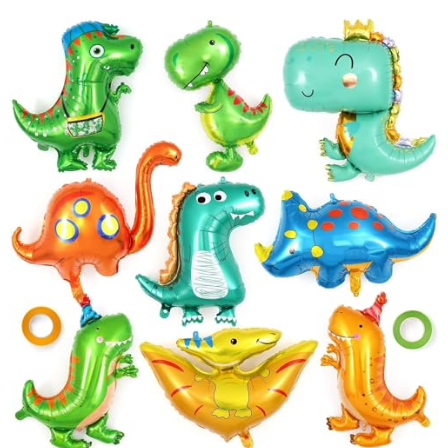
gonflage longue durée, pour une décoration qui tient tout au long de
la fête.
Dimensions et légèreté
Hauteur : 1 cm (0,4 pouce)
Largeur : 15 cm (5,9 pouces)
Longueur : 20 cm (7,9 pouces)
Poids : 20 g (0,044 kg)
Usage parfait pour tous vos événements
Que ce soit pour un anniversaire, une fête à thème ou toute autre
célébration enfantine, ces ballons apportent couleur et gaieté.
Utilisez-les comme décorations murales, centres de table ou
accessoires photo pour un rendu festif garanti.
Offrez à vos enfants une fête inoubliable grâce à ces ballons
dinosaures attractifs et résistants !