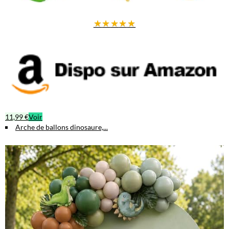
★
★
★
★
★
11,99 €
Voir
Arche de ballons dinosaure,...