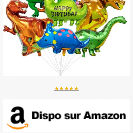
★
★
★
★
★