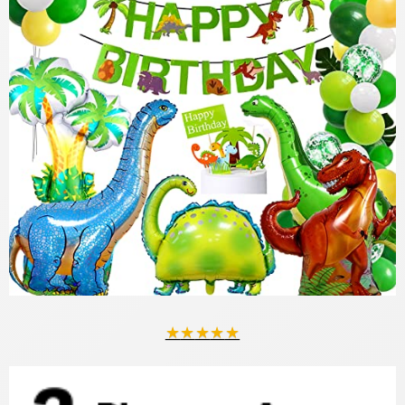
★
★
★
★
★