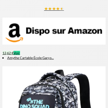
14,99 €
15,99 €
Voir
Qooloo Sac à dos pour enfan...
★
★
★
★
★
14,99 €
15,99 €
Voir
2025- Sac à dos pour enfant...