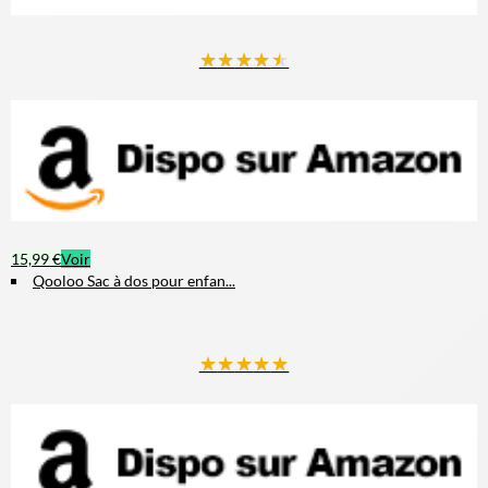
★
★
★
★
★
15,99 €
Voir
Qooloo Sac à dos pour enfan...