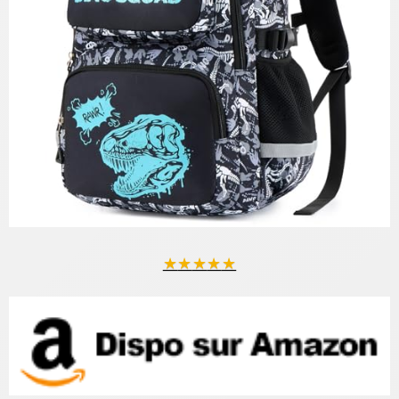
★
★
★
★
★