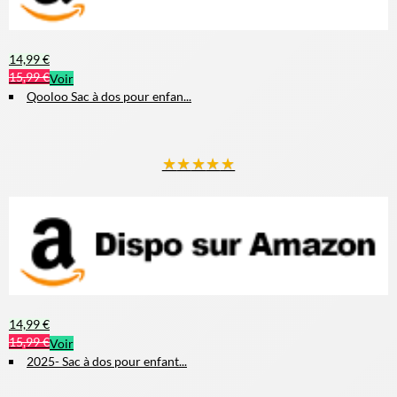
★
★
★
★
★