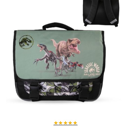
★
★
★
★
★