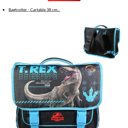
Léger et ergonomique :
adapté aux petits gabarits pour un confort
Bagtrotter - Cartable 38 cm...
optimal toute la journée.
Grande capacité de rangement :
une poche principale zippée et
deux poches latérales pour bouteille et parapluie.
Fermetures éclair faciles :
adaptées aux petites mains pour une
autonomie renforcée.
Matériaux durables :
résistants aux jeux et aux sorties
quotidiennes.
Pourquoi choisir ce sac à dos ?
Ce sac à dos combine style, praticité et confort.
Il est parfait comme
cadeau pour Noël ou anniversaire, ou tout simplement pour
accompagner votre enfant à l'école avec enthousiasme.
Caractéristiques principales :
Couleur : Vert
Taille : M, adaptée aux enfants de 3 à 7 ans
Dimensions compactes et légères (environ 1 cm x 1 cm x 1 cm
pour le modèle présenté)