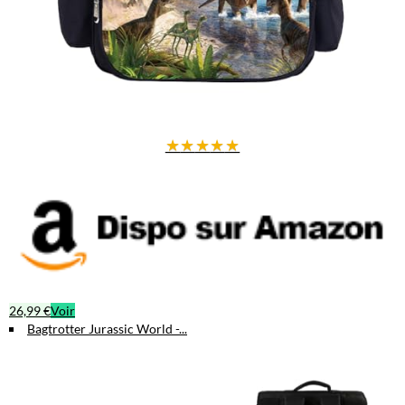
★
★
★
★
★
26,99 €
Voir
Bagtrotter Jurassic World -...