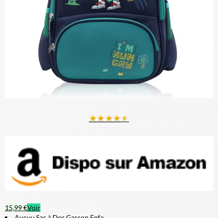
★
★
★
★
★
15,99 €
Voir
Aucuu Sac à Dos Garcon Enfa...