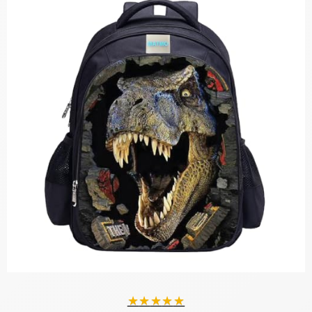
★
★
★
★
★