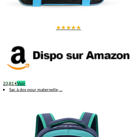
Nombre d'articles : 1 sac
Offrez à votre enfant un compagnon de tous les jours, pratique et fun
!
★
★
★
★
★
23,81 €
Voir
Sac à dos pour maternelle, ...