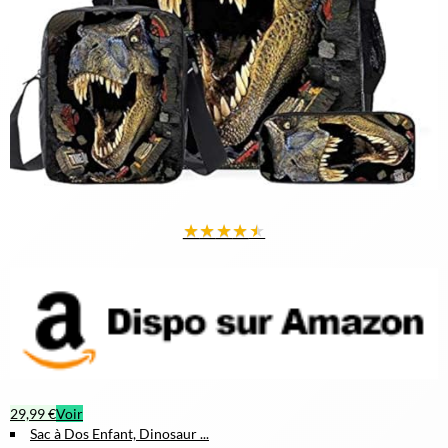
★
★
★
★
★
29,99 €
Voir
Sac à Dos Enfant, Dinosaur ...