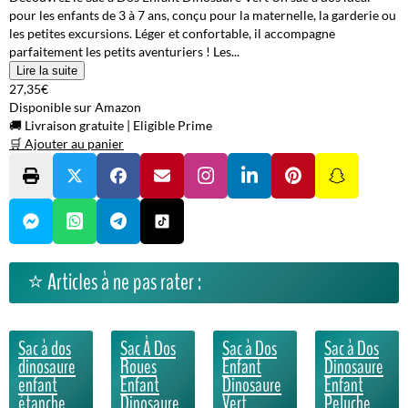
pour les enfants de 3 à 7 ans, conçu pour la maternelle, la garderie ou
les petites excursions. Léger et confortable, il accompagne
parfaitement les petits aventuriers ! Les...
Lire la suite
27,35€
Disponible sur Amazon
🚚 Livraison gratuite
|
Eligible Prime
🛒 Ajouter au panier
⭐ Articles à ne pas rater :
Sac à dos
Sac À Dos
Sac à Dos
Sac à Dos
dinosaure
Roues
Enfant
Dinosaure
enfant
Enfant
Dinosaure
Enfant
étanche
Dinosaure
Vert
Peluche