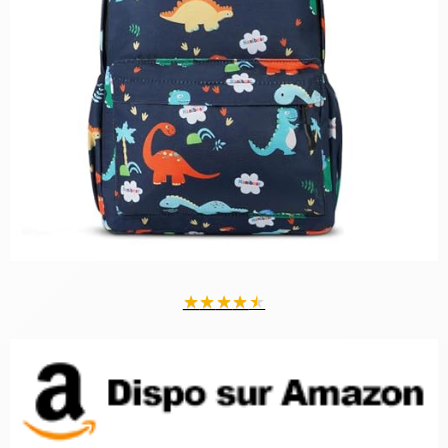
★
★
★
★
★