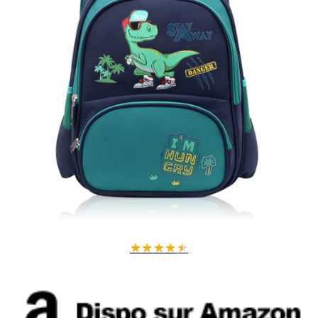
★
★
★
★
★