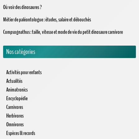
★
★
★
★
★
36,99 €
Voir