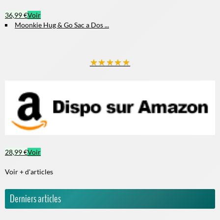
12,62 €
Voir
Amythe Cartable École Garço...