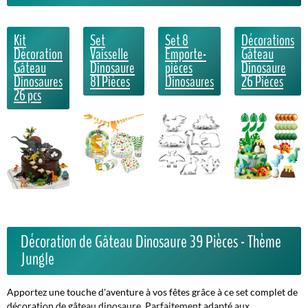
Kit
Set
Set 8
Décorations
Décoration
Vaisselle
Emporte-
Gâteau
Gâteau
Dinosaure
pièces
Dinosaure
Dinosaures
81 Pièces
Dinosaures
26 Pièces
26 pcs
Décoration de Gâteau Dinosaure 39 Pièces - Thème
Jungle
Apportez une touche d'aventure à vos fêtes grâce à ce set complet de
décoration de gâteau dinosaure. Parfaitement adapté aux