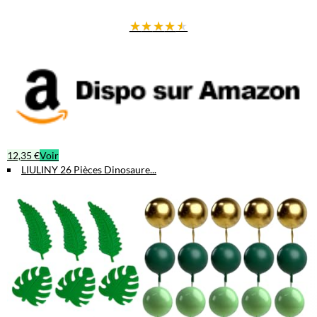
★
★
★
★
★
12,35 €
Voir
LIULINY 26 Pièces Dinosaure...