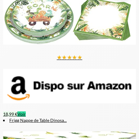
★
★
★
★
★
18,99 €
Voir
Frigg Nappe de Table Dinosa...