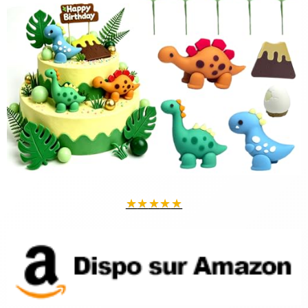
★
★
★
★
★