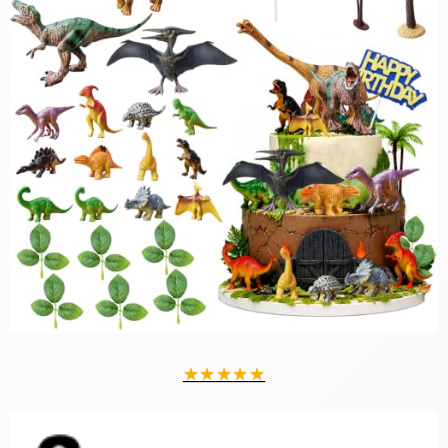
★
★
★
★
★