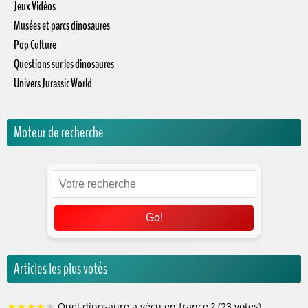
Jeux Vidéos
Musées et parcs dinosaures
Pop Culture
Questions sur les dinosaures
Univers Jurassic World
Moteur de recherche
Go!
Articles les plus votés
★
★
★
★
★
Quel dinosaure a vécu en france ? (23 votes)