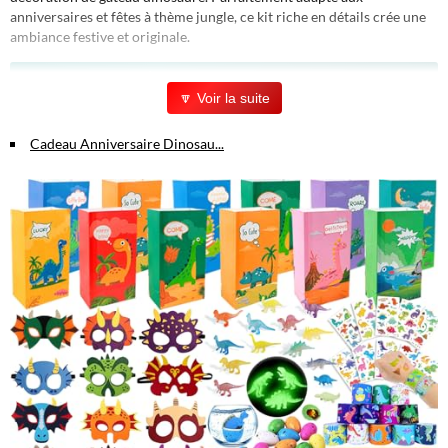
anniversaires et fêtes à thème jungle, ce kit riche en détails crée une
ambiance festive et originale.
Avantages & Caractéristiques
🔽 Voir la suite
Design réaliste :
Chaque dinosaure présente des détails soignés et
Cadeau Anniversaire Dinosau...
des couleurs attrayantes pour une décoration vivante et immersive.
Kit complet :
39 pièces comprenant 1 tyrannosaure, 1
ankylosaure, 1 vélociraptor, 8 petits dinosaures, 1 décoration dorée
d'anniversaire et 25 plantes artificielles.
Matériaux de qualité :
Plastique résistant pour les figurines et
plantes, avec un élément en acrylique doré pour une touche élégante.
Facile à utiliser :
Disposez les éléments simplement pour créer
une scène captivante sur votre gâteau.
Polyvalent :
Convient aux fêtes dinosaure, safari, jungle, zoo et
autres événements d'enfants.
Dimensions et détails
Chaque figurine mesure environ 1 cm (0,4 pouce) de hauteur,