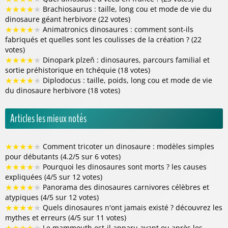
★
★
★
★
★
Brachiosaurus : taille, long cou et mode de vie du
dinosaure géant herbivore (22 votes)
★
★
★
★
★
Animatronics dinosaures : comment sont-ils
fabriqués et quelles sont les coulisses de la création ? (22
votes)
★
★
★
★
★
Dinopark plzeň : dinosaures, parcours familial et
sortie préhistorique en tchéquie (18 votes)
★
★
★
★
★
Diplodocus : taille, poids, long cou et mode de vie
du dinosaure herbivore (18 votes)
Articles les mieux notés
★
★
★
★
★
Comment tricoter un dinosaure : modèles simples
pour débutants (4.2/5 sur 6 votes)
★
★
★
★
★
Pourquoi les dinosaures sont morts ? les causes
expliquées (4/5 sur 12 votes)
★
★
★
★
★
Panorama des dinosaures carnivores célèbres et
atypiques (4/5 sur 12 votes)
★
★
★
★
★
Quels dinosaures n'ont jamais existé ? découvrez les
mythes et erreurs (4/5 sur 11 votes)
Le mammouth est-il apparu avant ou après les