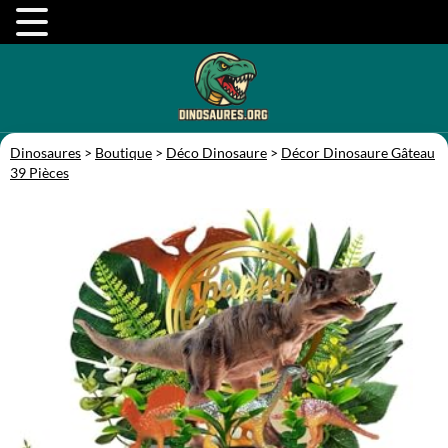
Dinosaures
>
Boutique
>
Déco Dinosaure
>
Décor Dinosaure Gâteau
39 Pièces