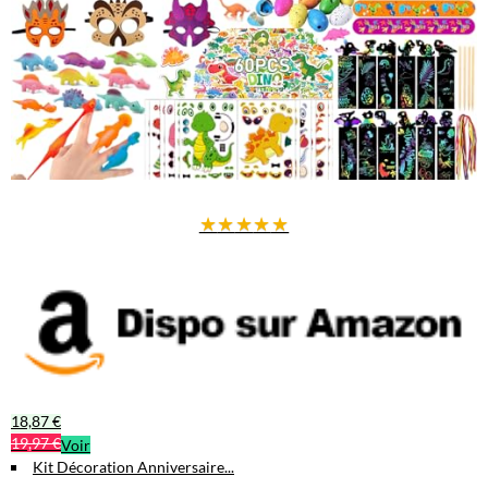
largeur et longueur.
Un total de 39 pièces pour une décoration riche et complète.
Créez des souvenirs inoubliables avec cette décoration unique et
ludique qui ravira petits et grands !
★
★
★
★
★
18,87 €
19,97 €
Voir
Kit Décoration Anniversaire...