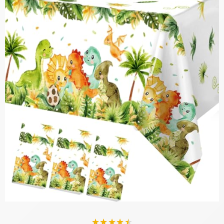
★
★
★
★
★