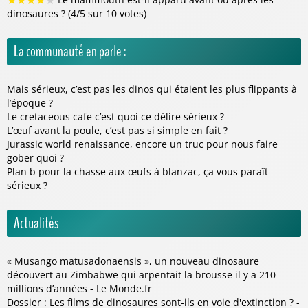
★
★
★
★
★
dinosaures ? (4/5 sur 10 votes)
La communauté en parle :
Mais sérieux, c’est pas les dinos qui étaient les plus flippants à
l’époque ?
Le cretaceous cafe c’est quoi ce délire sérieux ?
L’œuf avant la poule, c’est pas si simple en fait ?
Jurassic world renaissance, encore un truc pour nous faire
gober quoi ?
Plan b pour la chasse aux œufs à blanzac, ça vous paraît
sérieux ?
Actualités
« Musango matusadonaensis », un nouveau dinosaure
découvert au Zimbabwe qui arpentait la brousse il y a 210
millions d’années - Le Monde.fr
Dossier : Les films de dinosaures sont-ils en voie d'extinction ? -