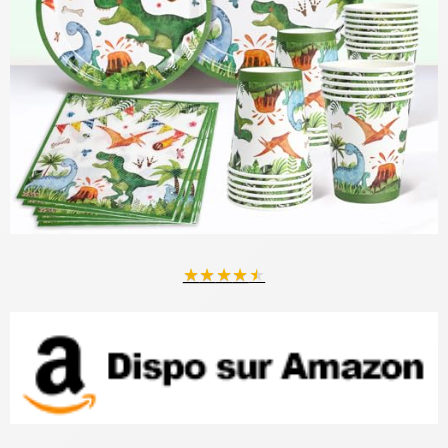
★
★
★
★
★